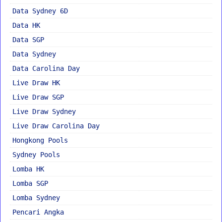
Data Sydney 6D
Data HK
Data SGP
Data Sydney
Data Carolina Day
Live Draw HK
Live Draw SGP
Live Draw Sydney
Live Draw Carolina Day
Hongkong Pools
Sydney Pools
Lomba HK
Lomba SGP
Lomba Sydney
Pencari Angka