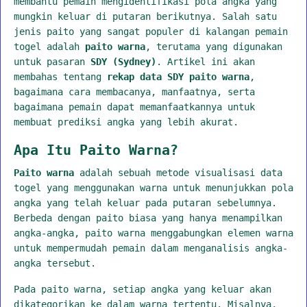
membantu pemain mengidentifikasi pola angka yang
mungkin keluar di putaran berikutnya. Salah satu
jenis paito yang sangat populer di kalangan pemain
togel adalah
paito warna
, terutama yang digunakan
untuk pasaran
SDY (Sydney)
. Artikel ini akan
membahas tentang
rekap data SDY paito warna
,
bagaimana cara membacanya, manfaatnya, serta
bagaimana pemain dapat memanfaatkannya untuk
membuat prediksi angka yang lebih akurat.
Apa Itu Paito Warna?
Paito warna
adalah sebuah metode visualisasi data
togel yang menggunakan warna untuk menunjukkan pola
angka yang telah keluar pada putaran sebelumnya.
Berbeda dengan paito biasa yang hanya menampilkan
angka-angka, paito warna menggabungkan elemen warna
untuk mempermudah pemain dalam menganalisis angka-
angka tersebut.
Pada paito warna, setiap angka yang keluar akan
dikategorikan ke dalam warna tertentu. Misalnya,