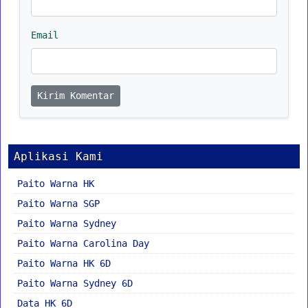
Email
Kirim Komentar
Aplikasi Kami
Paito Warna HK
Paito Warna SGP
Paito Warna Sydney
Paito Warna Carolina Day
Paito Warna HK 6D
Paito Warna Sydney 6D
Data HK 6D