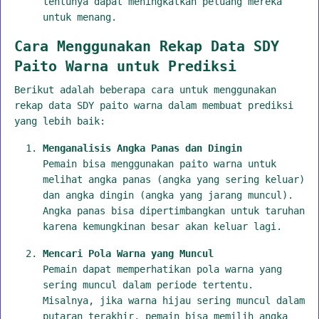
tentunya dapat meningkatkan peluang mereka
untuk menang.
Cara Menggunakan Rekap Data SDY
Paito Warna untuk Prediksi
Berikut adalah beberapa cara untuk menggunakan
rekap data SDY paito warna dalam membuat prediksi
yang lebih baik:
Menganalisis Angka Panas dan Dingin
Pemain bisa menggunakan paito warna untuk
melihat angka panas (angka yang sering keluar)
dan angka dingin (angka yang jarang muncul).
Angka panas bisa dipertimbangkan untuk taruhan
karena kemungkinan besar akan keluar lagi.
Mencari Pola Warna yang Muncul
Pemain dapat memperhatikan pola warna yang
sering muncul dalam periode tertentu.
Misalnya, jika warna hijau sering muncul dalam
putaran terakhir, pemain bisa memilih angka