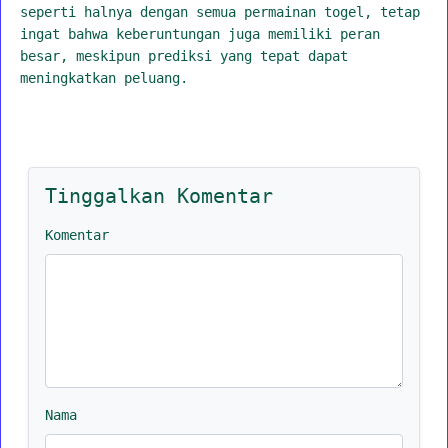
seperti halnya dengan semua permainan togel, tetap
ingat bahwa keberuntungan juga memiliki peran
besar, meskipun prediksi yang tepat dapat
meningkatkan peluang.
Tinggalkan Komentar
Komentar
Nama