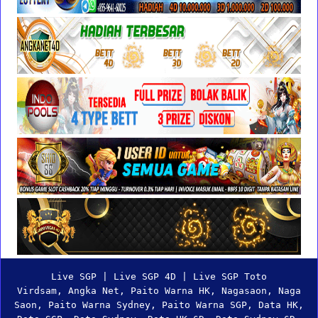
Live SGP | Live SGP 4D | Live SGP Toto
Virdsam
,
Angka Net
,
Paito Warna HK
,
Nagasaon
,
Naga
Saon
,
Paito Warna Sydney
,
Paito Warna SGP
,
Data HK
,