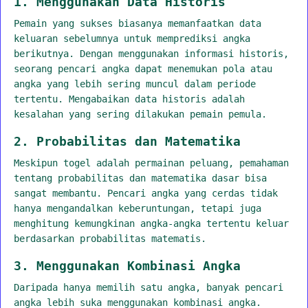
1.
Menggunakan Data Historis
Pemain yang sukses biasanya memanfaatkan data
keluaran sebelumnya untuk memprediksi angka
berikutnya. Dengan menggunakan informasi historis,
seorang pencari angka dapat menemukan pola atau
angka yang lebih sering muncul dalam periode
tertentu. Mengabaikan data historis adalah
kesalahan yang sering dilakukan pemain pemula.
2.
Probabilitas dan Matematika
Meskipun togel adalah permainan peluang, pemahaman
tentang probabilitas dan matematika dasar bisa
sangat membantu. Pencari angka yang cerdas tidak
hanya mengandalkan keberuntungan, tetapi juga
menghitung kemungkinan angka-angka tertentu keluar
berdasarkan probabilitas matematis.
3.
Menggunakan Kombinasi Angka
Daripada hanya memilih satu angka, banyak pencari
angka lebih suka menggunakan kombinasi angka.