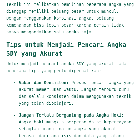
Teknik ini melibatkan pemilihan beberapa angka yang
dianggap memiliki peluang besar untuk muncul.
Dengan menggunakan kombinasi angka, peluang
kemenangan bisa lebih besar karena pemain tidak
hanya mengandalkan satu angka saja.
Tips untuk Menjadi Pencari Angka
SDY yang Akurat
Untuk menjadi pencari angka SDY yang akurat, ada
beberapa tips yang perlu diperhatikan:
Sabar dan Konsisten
: Proses mencari angka yang
akurat memerlukan waktu. Jangan terburu-buru
dan selalu konsisten dalam menggunakan teknik
yang telah dipelajari.
Jangan Terlalu Bergantung pada Angka Hoki
:
Angka hoki mungkin berperan dalam kepercayaan
sebagian orang, namun angka yang akurat
berasal dari analisis dan data yang matang.