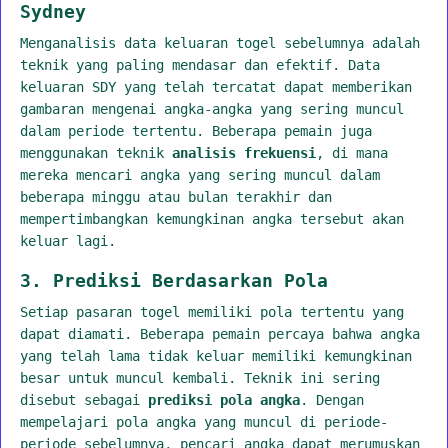
Sydney
Menganalisis data keluaran togel sebelumnya adalah
teknik yang paling mendasar dan efektif. Data
keluaran SDY yang telah tercatat dapat memberikan
gambaran mengenai angka-angka yang sering muncul
dalam periode tertentu. Beberapa pemain juga
menggunakan teknik
analisis frekuensi
, di mana
mereka mencari angka yang sering muncul dalam
beberapa minggu atau bulan terakhir dan
mempertimbangkan kemungkinan angka tersebut akan
keluar lagi.
3.
Prediksi Berdasarkan Pola
Setiap pasaran togel memiliki pola tertentu yang
dapat diamati. Beberapa pemain percaya bahwa angka
yang telah lama tidak keluar memiliki kemungkinan
besar untuk muncul kembali. Teknik ini sering
disebut sebagai
prediksi pola angka
. Dengan
mempelajari pola angka yang muncul di periode-
periode sebelumnya, pencari angka dapat merumuskan