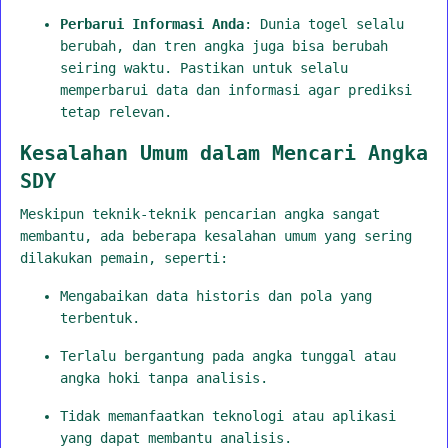
Perbarui Informasi Anda
: Dunia togel selalu
berubah, dan tren angka juga bisa berubah
seiring waktu. Pastikan untuk selalu
memperbarui data dan informasi agar prediksi
tetap relevan.
Kesalahan Umum dalam Mencari Angka
SDY
Meskipun teknik-teknik pencarian angka sangat
membantu, ada beberapa kesalahan umum yang sering
dilakukan pemain, seperti:
Mengabaikan data historis dan pola yang
terbentuk.
Terlalu bergantung pada angka tunggal atau
angka hoki tanpa analisis.
Tidak memanfaatkan teknologi atau aplikasi
yang dapat membantu analisis.